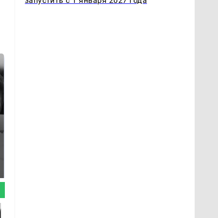
запустить с 1 января 2027 года
Таких событий не
Все новости по
было с 1945: чего
падению вертолета на
ждать всем нам?
Кавказе: читать здесь