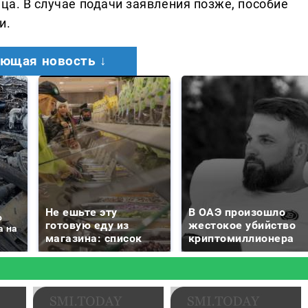
яца. В случае подачи заявления позже, пособие
и.
ющая новость ↓
Не ешьте эту
В ОАЭ произошло
о
готовую еду из
жестокое убийство
а на
магазина: список
криптомиллионера