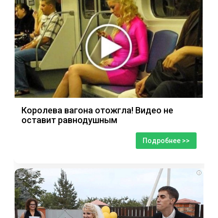
Королева вагона отожгла! Видео не
оставит равнодушным
Подробнее >>
i