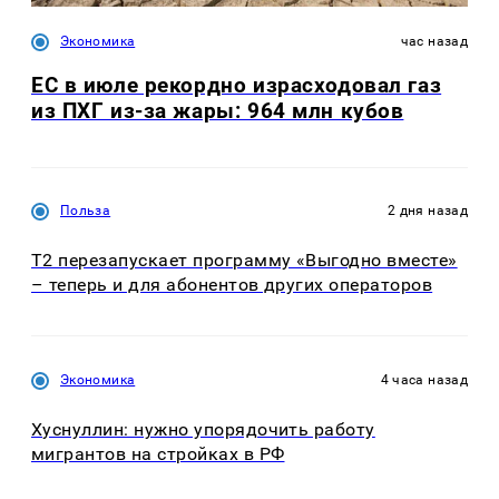
Экономика
час назад
ЕС в июле рекордно израсходовал газ
из ПХГ из-за жары: 964 млн кубов
Польза
2 дня назад
Т2 перезапускает программу «Выгодно вместе»
– теперь и для абонентов других операторов
Экономика
4 часа назад
Хуснуллин: нужно упорядочить работу
мигрантов на стройках в РФ