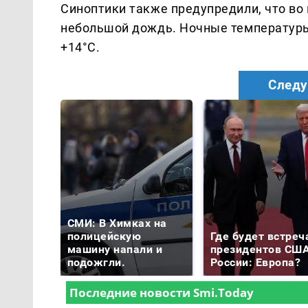
Синоптики также предупредили, что во 
небольшой дождь. Ночные температуры с
+14°C.
Следу
СМИ: В Химках на
полицейскую
Где будет встреч
машину напали и
президентов США
подожгли.
России: Европа?