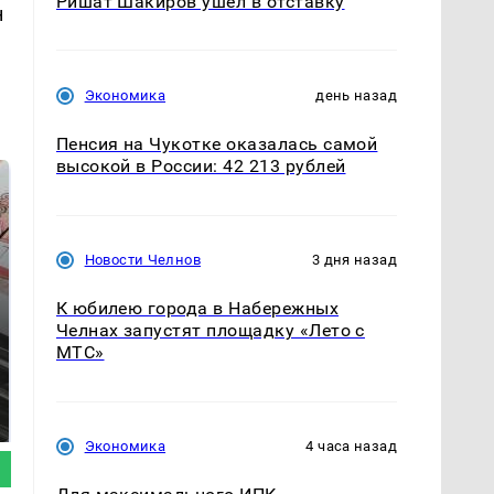
Ришат Шакиров ушел в отставку
н
Экономика
день назад
Пенсия на Чукотке оказалась самой
высокой в России: 42 213 рублей
Новости Челнов
3 дня назад
К юбилею города в Набережных
Челнах запустят площадку «Лето с
МТС»
В ОАЭ произошло
Все новости по
жестокое убийство
падению вертолета на
криптомиллионера
Кавказе: читать здесь
Экономика
4 часа назад