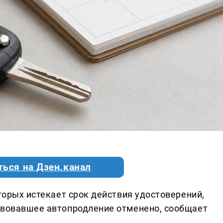
ться на Дзен.канал
оторых истекает срок действия удостоверений,
твовавшее автопродление отменено, сообщает