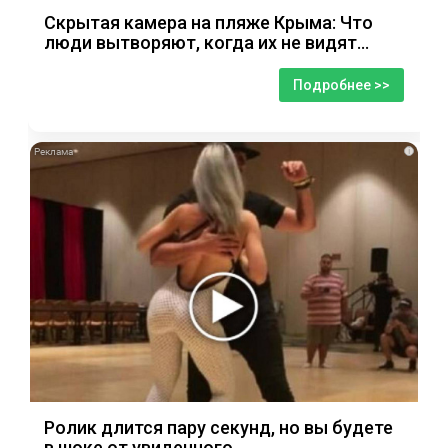
Скрытая камера на пляже Крыма: Что
люди вытворяют, когда их не видят...
Подробнее >>
i
Ролик длится пару секунд, но вы будете
в шоке от увиденного