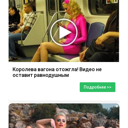
Королева вагона отожгла! Видео не
оставит равнодушным
Подробнее >>
i