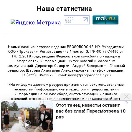
Наша статистика
Наименование: сетевое издание PROGORODCHELNY. Учредитель:
ООО «Проказан». Регистрационный номер: ЭЛ № ФС 77-74496 от
14.12.2018 года, выдано Федеральной службой по надзору в
сфере связи, информационных технологий и массовых
коммуникаций. Директор: Сидоркин Андрей Валерьевич. Главный
редактор: Шарова Анастасия Александровна. Телефон редакции:
+7 (922) 335-53-79, E-mail: news@progorodchelny.ru
«На информационном ресурсе применяются рекомендательные
технологии (информационные технологии предоставления
информации на основе сбора, систематизации и анализа
сведений, относящихся к предпочтениям пользователей сети
i
«Интернет», находящихся на территории Российской
Этот танец невесты оставит
Федерации)». Правила применения рекомендательных
вас без слов! Пересмотрела 10
технологий в виджетах рекламно-обменной сети
«СМИ2» (PDF)
,
раз
«Sparrow» (PDF)