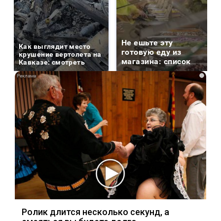
Не ешьте эту
Как выглядит место
готовую еду из
крушение вертолета на
магазина: список
Кавказе: смотреть
i
Ролик длится несколько секунд, а