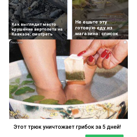
Не ешьте эту
Как выглядит место
готовую еду из
крушение вертолета на
магазина: список
Кавказе: смотреть
i
Этот трюк уничтожает грибок за 5 дней!