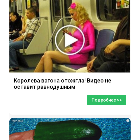
Королева вагона отожгла! Видео не
оставит равнодушным
Подробнее >>
i