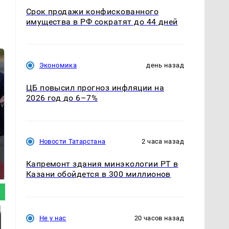
Срок продажи конфискованного
имущества в РФ сократят до 44 дней
Экономика
день назад
ЦБ повысил прогноз инфляции на
2026 год до 6–7%
Новости Татарстана
2 часа назад
На Урале из казны
Такую зиму в России
были украдены 18
никто не ждал: как
Капремонт здания минэкологии РТ в
миллионов рублей
так?!
Казани обойдется в 300 миллионов
Не у нас
20 часов назад