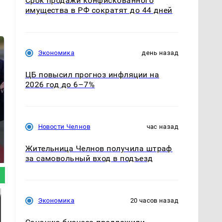
Срок продажи конфискованного
имущества в РФ сократят до 44 дней
Экономика
день назад
ЦБ повысил прогноз инфляции на
2026 год до 6–7%
Новости Челнов
час назад
На Урале из казны
Такую зиму в России
были украдены 18
никто не ждал: как
Жительница Челнов получила штраф
миллионов рублей
так?!
за самовольный вход в подъезд
Экономика
20 часов назад