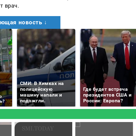
т врач.
ющая новость ↓
СМИ: В Химках на
полицейскую
Где будет встреча
машину напали и
президентов США и
о
подожгли.
России: Европа?
ть?