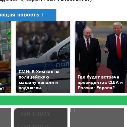
ющая новость ↓
СМИ: В Химках на
полицейскую
Где будет встреча
машину напали и
президентов США и
о
подожгли.
России: Европа?
ть?