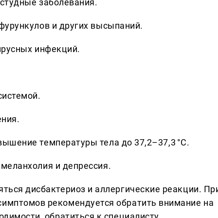
студные заболевания.​
фурункулов и других высыпаний.​
ирусных инфекций.​
истемой.​
ния.​
ышение температуры тела до 37,2–37,3 °C.​
меланхолия и депрессия.​
яться дисбактериоз и аллергические реакции. Пр
симптомов рекомендуется обратить внимание на
одимости, обратиться к специалисту.