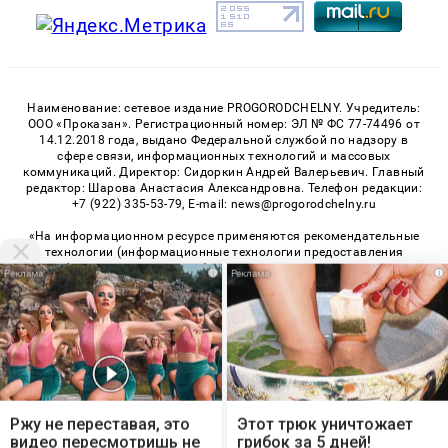
Наименование: сетевое издание PROGORODCHELNY. Учредитель:
ООО «Проказан». Регистрационный номер: ЭЛ № ФС 77-74496 от
14.12.2018 года, выдано Федеральной службой по надзору в
сфере связи, информационных технологий и массовых
коммуникаций. Директор: Сидоркин Андрей Валерьевич. Главный
редактор: Шарова Анастасия Александровна. Телефон редакции:
+7 (922) 335-53-79, E-mail: news@progorodchelny.ru
«На информационном ресурсе применяются рекомендательные
технологии (информационные технологии предоставления
информации на основе сбора, систематизации и анализа
i
i
сведений, относящихся к предпочтениям пользователей сети
«Интернет», находящихся на территории Российской
Федерации)». Правила применения рекомендательных
технологий в виджетах рекламно-обменной сети
«СМИ2» (PDF)
,
«Sparrow» (PDF)
Мы используем cookie. Во время посещения сайта
© 2026 «PROGorodChelny» | Все права защищены
вы соглашаетесь с тем, что мы обрабатываем
Ржу не переставая, это
Этот трюк уничтожает
ваши персональные данные с использованием
видео пересмотришь не
грибок за 5 дней!
Возрастная категория сайта 16+