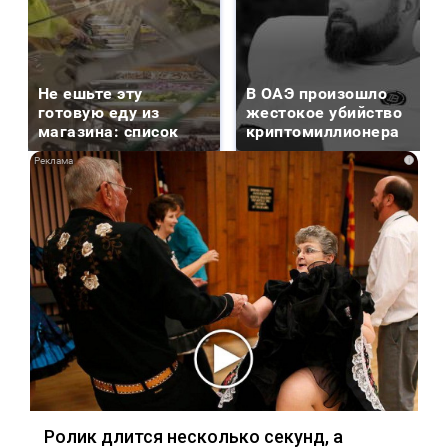
Не ешьте эту
В ОАЭ произошло
готовую еду из
жестокое убийство
магазина: список
криптомиллионера
i
Ролик длится несколько секунд, а