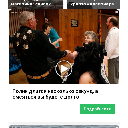
магазина: список
криптомиллионера
i
Ролик длится несколько секунд, а
смеяться вы будете долго
Подробнее >>
i