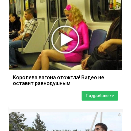
Королева вагона отожгла! Видео не
оставит равнодушным
Подробнее >>
i