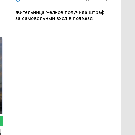
Жительница Челнов получила штраф
за самовольный вход в подъезд
СМИ: В Химках на
полицейскую
В магазинах России
машину напали и
ажиотаж из-за этого
подожгли.
продукта: что купить?