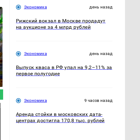
Экономика
день назад
Рижский вокзал в Москве продадут
на аукционе за 4 млрд рублей
Экономика
день назад
СМИ: В Химках на
Выпуск кваса в РФ упал на 9,2–11% за
полицейскую
Где будет встреча
первое полугодие
машину напали и
президентов США и
подожгли.
России: Европа?
Экономика
9 часов назад
Аренда стойки в московских дата-
центрах достигла 170,8 тыс. рублей