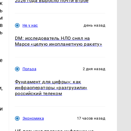
2026 года выросло почти втрое
к
ь
м
в
Не у нас
день назад
ь
DM: исследователь НЛО снял на
Марсе «целую инопланетную ракету»
е
Польза
2 дня назад
Фундамент для цифры»: как
,
инфраоператоры «разгрузили»
российский телеком
и
Экономика
17 часов назад