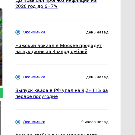
ЦБ повысил прогноз инфляции на
2026 год до 6–7%
Экономика
день назад
Рижский вокзал в Москве продадут
на аукционе за 4 млрд рублей
СМИ: В Химках на
полицейскую
Где будет встреча
машину напали и
президентов США и
Экономика
день назад
подожгли.
России: Европа?
Выпуск кваса в РФ упал на 9,2–11% за
первое полугодие
Экономика
9 часов назад