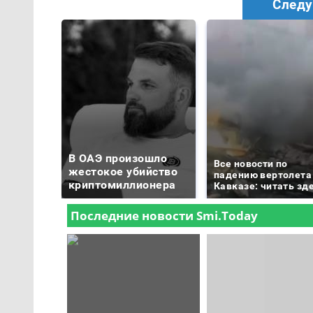
Следу
В ОАЭ произошло
Все новости по
жестокое убийство
падению вертолета
криптомиллионера
Кавказе: читать зд