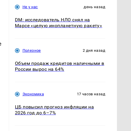
Не у нас
день назад
DM: исследователь НЛО снял на
Марсе «целую инопланетную ракету»
е
Полезное
2 дня назад
Объем продаж кредитов наличными в
России вырос на 64%
Экономика
17 часов назад
ЦБ повысил прогноз инфляции на
2026 год до 6–7%