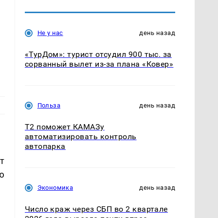
Не у нас
день назад
«ТурДом»: турист отсудил 900 тыс. за
сорванный вылет из-за плана «Ковер»
Польза
день назад
T2 поможет КАМАЗу
автоматизировать контроль
автопарка
т
ю
Экономика
день назад
Число краж через СБП во 2 квартале