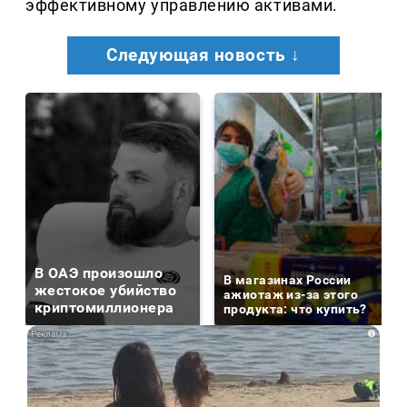
эффективному управлению активами.
Следующая новость ↓
В ОАЭ произошло
В магазинах России
жестокое убийство
ажиотаж из-за этого
криптомиллионера
продукта: что купить?
i