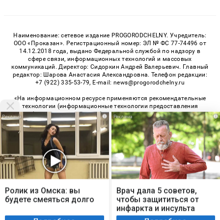
Наименование: сетевое издание PROGORODCHELNY. Учредитель:
ООО «Проказан». Регистрационный номер: ЭЛ № ФС 77-74496 от
14.12.2018 года, выдано Федеральной службой по надзору в
сфере связи, информационных технологий и массовых
коммуникаций. Директор: Сидоркин Андрей Валерьевич. Главный
редактор: Шарова Анастасия Александровна. Телефон редакции:
+7 (922) 335-53-79, E-mail: news@progorodchelny.ru
«На информационном ресурсе применяются рекомендательные
технологии (информационные технологии предоставления
информации на основе сбора, систематизации и анализа
i
i
сведений, относящихся к предпочтениям пользователей сети
«Интернет», находящихся на территории Российской
Федерации)». Правила применения рекомендательных
технологий в виджетах рекламно-обменной сети
«СМИ2» (PDF)
,
«Sparrow» (PDF)
Мы используем cookie. Во время посещения сайта
© 2026 «PROGorodChelny» | Все права защищены
вы соглашаетесь с тем, что мы обрабатываем
Ролик из Омска: вы
Врач дала 5 советов,
ваши персональные данные с использованием
Возрастная категория сайта 16+
будете смеяться долго
чтобы защититься от
метрик Яндекс Метрика, top.mail.ru, LiveInternet.
инфаркта и инсульта
Политика конфиденциальности
летом
Я согласен