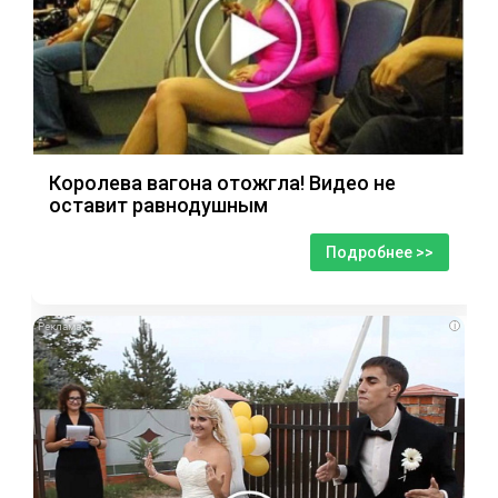
Королева вагона отожгла! Видео не
оставит равнодушным
Подробнее >>
i