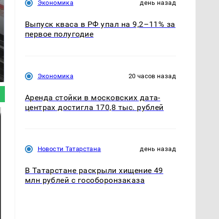
Экономика
день назад
Выпуск кваса в РФ упал на 9,2–11% за
первое полугодие
Таких событий не
Все новости по
было с 1945: чего
падению вертолета на
ждать всем нам?
Кавказе: читать здесь
Экономика
20 часов назад
Аренда стойки в московских дата-
центрах достигла 170,8 тыс. рублей
Новости Татарстана
день назад
В Татарстане раскрыли хищение 49
млн рублей с гособоронзаказа