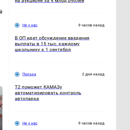
на аукционе за 4 млрд рублей
й
Не у нас
9 часов назад
В ОП идет обсуждение введения
выплаты в 15 тыс. каждому
школьнику к 1 сентября
Польза
2 дня назад
T2 поможет КАМАЗу
автоматизировать контроль
автопарка
Не у нас
9 часов назад