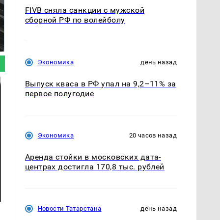
FIVB сняла санкции с мужской
сборной РФ по волейболу
Таких событий не
Все новости по
было с 1945: чего
падению вертолета на
ждать всем нам?
Кавказе: читать здесь
Экономика
день назад
Выпуск кваса в РФ упал на 9,2–11% за
первое полугодие
Экономика
20 часов назад
Аренда стойки в московских дата-
центрах достигла 170,8 тыс. рублей
Новости Татарстана
день назад