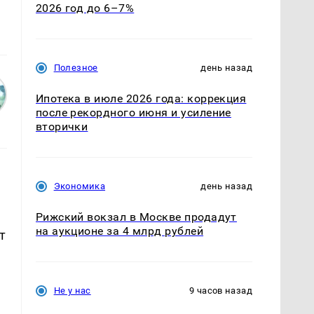
2026 год до 6–7%
Полезное
день назад
Ипотека в июле 2026 года: коррекция
после рекордного июня и усиление
вторички
Экономика
день назад
Рижский вокзал в Москве продадут
на аукционе за 4 млрд рублей
т
Не у нас
9 часов назад