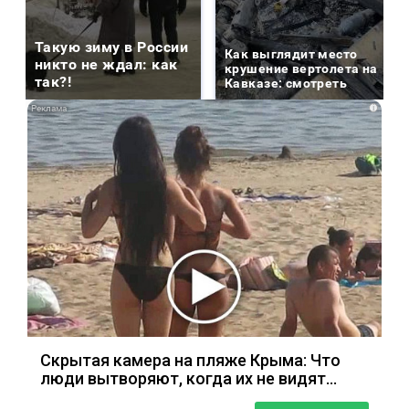
Такую зиму в России
Как выглядит место
никто не ждал: как
крушение вертолета на
так?!
Кавказе: смотреть
i
Скрытая камера на пляже Крыма: Что
люди вытворяют, когда их не видят...