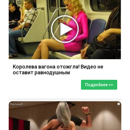
Королева вагона отожгла! Видео не
оставит равнодушным
Подробнее >>
i