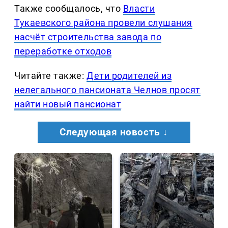
Также сообщалось, что
Власти
Тукаевского района провели слушания
насчёт строительства завода по
переработке отходов
Читайте также:
Дети родителей из
нелегального пансионата Челнов просят
найти новый пансионат
Следующая новость ↓