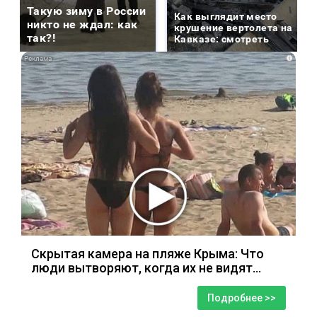
Такую зиму в России
Как выглядит место
никто не ждал: как
крушение вертолета на
так?!
Кавказе: смотреть
i
Скрытая камера на пляже Крыма: Что
люди вытворяют, когда их не видят...
Подробнее >>