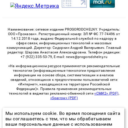
Наименование: сетевое издание PROGORODCHELNY. Учредитель:
ООО «Проказан». Регистрационный номер: ЭЛ № ФС 77-74496 от
14.12.2018 года, выдано Федеральной службой по надзору в
сфере связи, информационных технологий и массовых
коммуникаций. Директор: Сидоркин Андрей Валерьевич. Главный
редактор: Шарова Анастасия Александровна. Телефон редакции:
+7 (922) 335-53-79, E-mail: news@progorodchelny.ru
«На информационном ресурсе применяются рекомендательные
технологии (информационные технологии предоставления
информации на основе сбора, систематизации и анализа
сведений, относящихся к предпочтениям пользователей сети
«Интернет», находящихся на территории Российской
Федерации)». Правила применения рекомендательных
технологий в виджетах рекламно-обменной сети
«СМИ2» (PDF)
,
«Sparrow» (PDF)
Мы используем cookie. Во время посещения сайта
© 2026 «PROGorodChelny» | Все права защищены
вы соглашаетесь с тем, что мы обрабатываем
ваши персональные данные с использованием
Возрастная категория сайта 16+