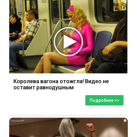
Королева вагона отожгла! Видео не
оставит равнодушным
Подробнее >>
i