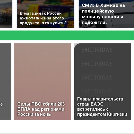
СМИ: В Химках на
е
полицейскую
В магазинах России
о
машину напали и
ажиотаж из-за этого
подожгли.
продукта: что купить?