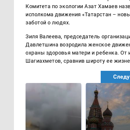
Комитета по экологии Азат Хамаев наз
исполкома движения «Татарстан – новы
заботой о людях.
Зиля Валеева, председатель организац
Давлетшина возродила женское движен
охраны здоровья матери и ребенка. От
Шагиахметов, сравнив широту ее жизне
Следу