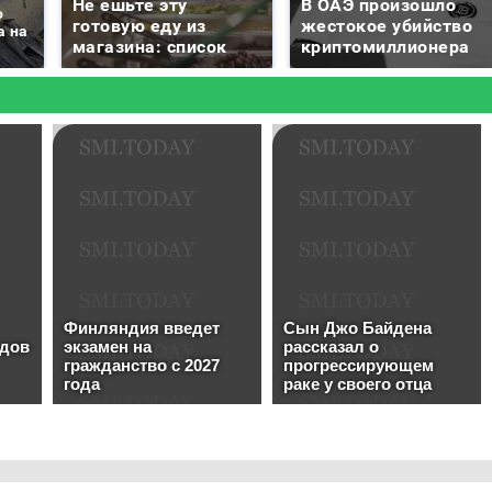
Не ешьте эту
В ОАЭ произошло
о
готовую еду из
жестокое убийство
а на
магазина: список
криптомиллионера