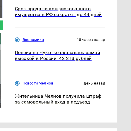
Таких событий не
Все новости по
было с 1945: чего
падению вертолета на
Срок продажи конфискованного
ждать всем нам?
Кавказе: читать здесь
имущества в РФ сократят до 44 дней
Экономика
18 часов назад
Пенсия на Чукотке оказалась самой
высокой в России: 42 213 рублей
Новости Челнов
день назад
Жительница Челнов получила штраф
за самовольный вход в подъезд