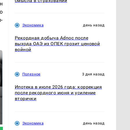
смысла в страховании
н
о
-
Экономика
день назад
Рекордная добыча Adnoc после
выхода ОАЭ из ОПЕК грозит ценовой
войной
Полезное
3 дня назад
Ипотека в июле 2026 года: коррекция
после рекордного июня и усиление
вторички
Таких событий не
Все новости по
было с 1945: чего
падению вертолета на
ждать всем нам?
Кавказе: читать здесь
Экономика
день назад