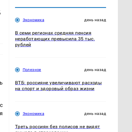
в
Экономика
день назад
В семи регионах средняя пенсия
неработающих превысила 35 тыс.
рублей
Полезное
день назад
ь
ВТБ: россияне увеличивают расходы
на спорт и здоровый образ жизни
с
я
Экономика
день назад
Треть россиян без полисов не видят