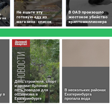
Не ешьте эту
В ОАЭ произошло
о
готовую еду из
жестокое убийство
а на
магазина: список
криптомиллионера