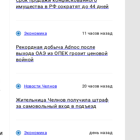
Срок продажи конфискованного
имущества в РФ сократят до 44 дней
.
Экономика
11 часов назад
Рекордная добыча Adnoc после
выхода ОАЭ из ОПЕК грозит ценовой
войной
и
Новости Челнов
20 часов назад
в
Жительница Челнов получила штраф
за самовольный вход в подъезд
и
Экономика
день назад