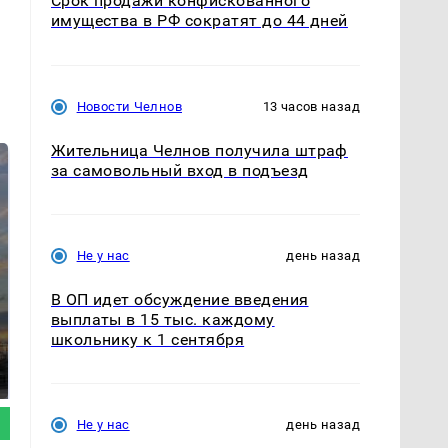
Срок продажи конфискованного
имущества в РФ сократят до 44 дней
Новости Челнов
13 часов назад
Жительница Челнов получила штраф
за самовольный вход в подъезд
Не у нас
день назад
В ОП идет обсуждение введения
выплаты в 15 тыс. каждому
СМИ: В Химках на
школьнику к 1 сентября
полицейскую
В магазинах России
машину напали и
ажиотаж из-за этого
подожгли.
продукта: что купить?
Не у нас
день назад