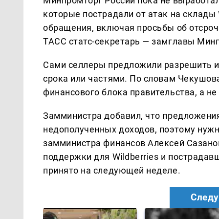
Минпромторг России пока не выработа
которые пострадали от атак на склады 
обращения, включая просьбы об отсроч
ТАСС статс-секретарь — замглавы Мин
Сами селлеры предложили разрешить им
срока или частями. По словам Чекушова
финансового блока правительства, а н
Замминистра добавил, что предложени
недополученных доходов, поэтому нужн
замминистра финансов Алексей Сазано
поддержки для Wildberries и пострада
принято на следующей неделе.
Следу