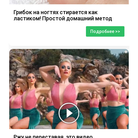
Грибок на ногтях стирается как
ластиком! Простой домашний метод
Подробнее >>
i
Ржу не переставая, это видео