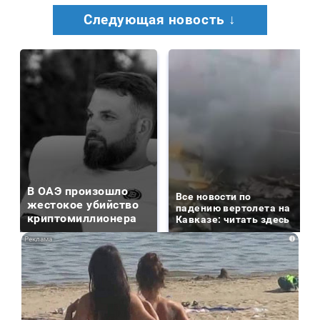
Следующая новость ↓
В ОАЭ произошло
Все новости по
жестокое убийство
падению вертолета на
криптомиллионера
Кавказе: читать здесь
i