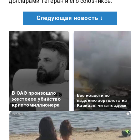
долларами Тегеран и его союзников.
Следующая новость ↓
В ОАЭ произошло
Все новости по
жестокое убийство
падению вертолета на
криптомиллионера
Кавказе: читать здесь
i