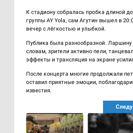
К стадиону собралась пробка длиной до
группы AY Yola, сам Агутин вышел в 20:0
вечер с лёгкостью и улыбкой.
Публика была разнообразной. Ларшину в
словам, зрители активно пели, танцева
эффекты и трансляция на экране усили
После концерта многие продолжали петь
оставил приятные эмоции, поблагодари
известия.
Следу