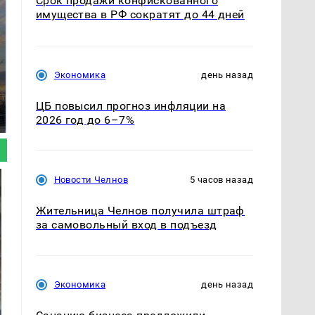
Срок продажи конфискованного
имущества в РФ сократят до 44 дней
Экономика
день назад
СМИ: В Химках на
полицейскую
В магазинах России
ЦБ повысил прогноз инфляции на
машину напали и
ажиотаж из-за этого
подожгли.
2026 год до 6–7%
продукта: что купить?
Новости Челнов
5 часов назад
Жительница Челнов получила штраф
за самовольный вход в подъезд
Экономика
день назад