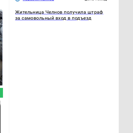
Жительница Челнов получила штраф
за самовольный вход в подъезд
Не ешьте эту
В ОАЭ произошло
готовую еду из
жестокое убийство
магазина: список
криптомиллионера