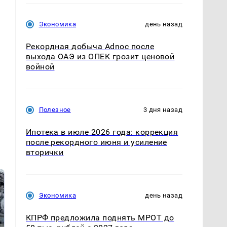
Экономика
день назад
Рекордная добыча Adnoc после
выхода ОАЭ из ОПЕК грозит ценовой
войной
Полезное
3 дня назад
Ипотека в июле 2026 года: коррекция
после рекордного июня и усиление
вторички
Экономика
день назад
КПРФ предложила поднять МРОТ до