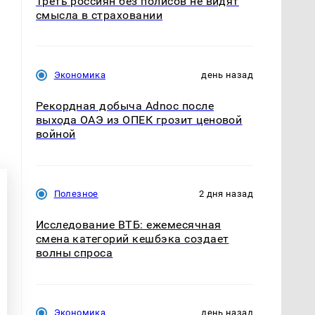
Треть россиян без полисов не видят
смысла в страховании
Экономика
день назад
Рекордная добыча Adnoc после
выхода ОАЭ из ОПЕК грозит ценовой
войной
Полезное
2 дня назад
Исследование ВТБ: ежемесячная
смена категорий кешбэка создает
волны спроса
Экономика
день назад