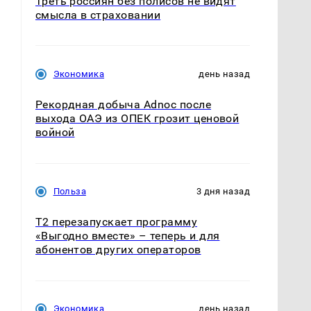
Треть россиян без полисов не видят
смысла в страховании
Экономика
день назад
Рекордная добыча Adnoc после
выхода ОАЭ из ОПЕК грозит ценовой
войной
Польза
3 дня назад
Т2 перезапускает программу
«Выгодно вместе» – теперь и для
абонентов других операторов
Экономика
день назад