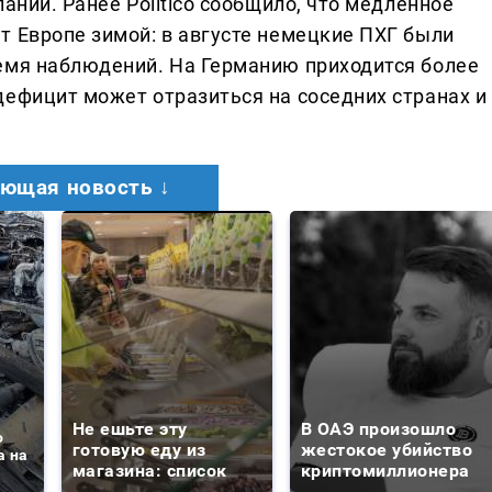
ании. Ранее Politico сообщило, что медленное
т Европе зимой: в августе немецкие ПХГ были
емя наблюдений. На Германию приходится более
дефицит может отразиться на соседних странах и
ющая новость ↓
Не ешьте эту
В ОАЭ произошло
о
готовую еду из
жестокое убийство
а на
магазина: список
криптомиллионера