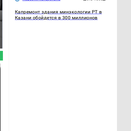
Капремонт здания минэкологии РТ в
Казани обойдется в 300 миллионов
Таких событий не
Все новости по
было с 1945: чего
падению вертолета на
ждать всем нам?
Кавказе: читать здесь