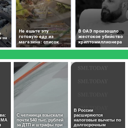
Не ешьте эту
В ОАЭ произошло
о
готовую еду из
жестокое убийство
а на
магазина: список
криптомиллионера