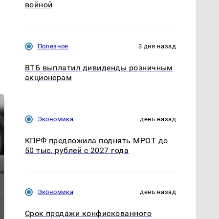
войной
Полезное
3 дня назад
ВТБ выплатил дивиденды розничным
акционерам
Экономика
день назад
КПРФ предложила поднять МРОТ до
50 тыс. рублей с 2027 года
Таких событий не
Экономика
день назад
Все новости по
было с 1945: чего
падению вертолета на
ждать всем нам?
Кавказе: читать здесь
Срок продажи конфискованного