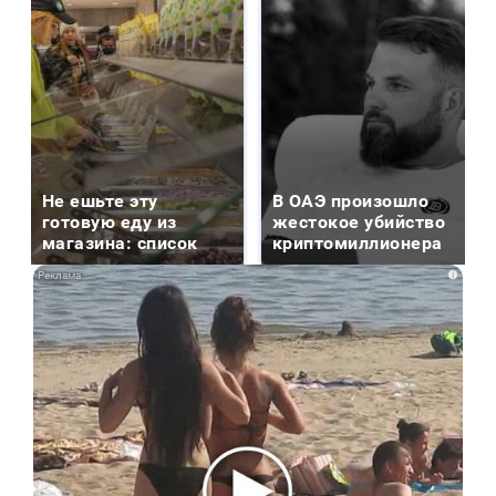
Не ешьте эту
В ОАЭ произошло
готовую еду из
жестокое убийство
магазина: список
криптомиллионера
i