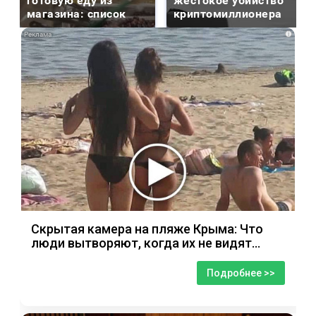
готовую еду из
жестокое убийство
магазина: список
криптомиллионера
i
Скрытая камера на пляже Крыма: Что
люди вытворяют, когда их не видят...
Подробнее >>