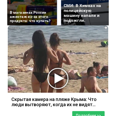
СМИ: В Химках на
полицейскую
В магазинах России
машину напали и
ажиотаж из-за этого
подожгли.
продукта: что купить?
i
Скрытая камера на пляже Крыма: Что
люди вытворяют, когда их не видят...
Подробнее >>