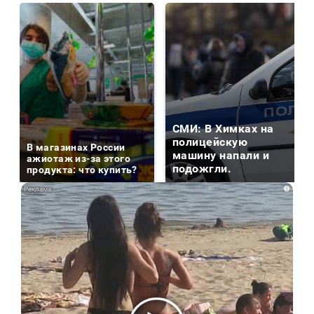
СМИ: В Химках на
полицейскую
В магазинах России
машину напали и
ажиотаж из-за этого
подожгли.
продукта: что купить?
i