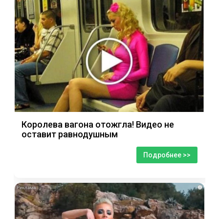
Королева вагона отожгла! Видео не
оставит равнодушным
Подробнее >>
i