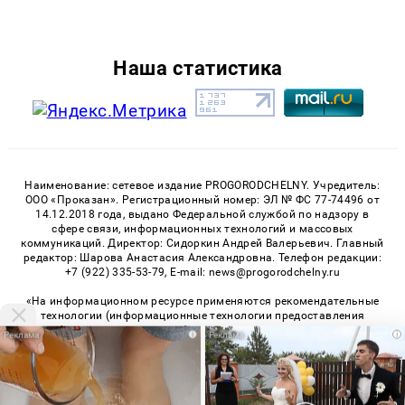
Наша статистика
Наименование: сетевое издание PROGORODCHELNY. Учредитель:
ООО «Проказан». Регистрационный номер: ЭЛ № ФС 77-74496 от
14.12.2018 года, выдано Федеральной службой по надзору в
сфере связи, информационных технологий и массовых
коммуникаций. Директор: Сидоркин Андрей Валерьевич. Главный
редактор: Шарова Анастасия Александровна. Телефон редакции:
+7 (922) 335-53-79, E-mail: news@progorodchelny.ru
«На информационном ресурсе применяются рекомендательные
технологии (информационные технологии предоставления
информации на основе сбора, систематизации и анализа
i
i
сведений, относящихся к предпочтениям пользователей сети
«Интернет», находящихся на территории Российской
Федерации)». Правила применения рекомендательных
технологий в виджетах рекламно-обменной сети
«СМИ2» (PDF)
,
«Sparrow» (PDF)