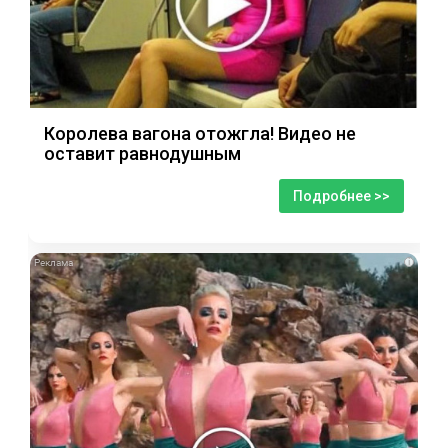
Королева вагона отожгла! Видео не
оставит равнодушным
Подробнее >>
i