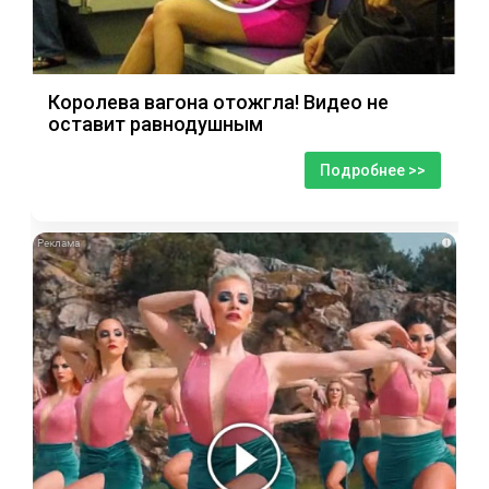
Королева вагона отожгла! Видео не
оставит равнодушным
Подробнее >>
i