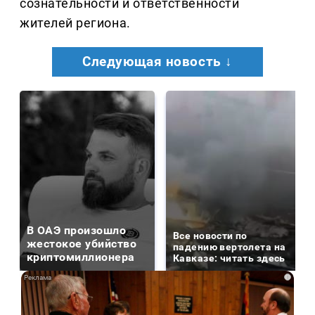
сознательности и ответственности
жителей региона.
Следующая новость ↓
В ОАЭ произошло
Все новости по
жестокое убийство
падению вертолета на
криптомиллионера
Кавказе: читать здесь
i