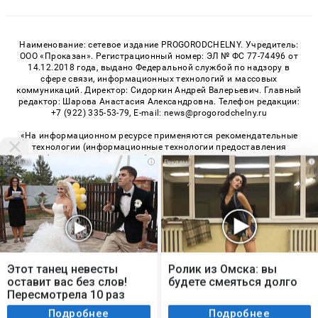
Наименование: сетевое издание PROGORODCHELNY. Учредитель:
ООО «Проказан». Регистрационный номер: ЭЛ № ФС 77-74496 от
14.12.2018 года, выдано Федеральной службой по надзору в
сфере связи, информационных технологий и массовых
коммуникаций. Директор: Сидоркин Андрей Валерьевич. Главный
редактор: Шарова Анастасия Александровна. Телефон редакции:
+7 (922) 335-53-79, E-mail: news@progorodchelny.ru
«На информационном ресурсе применяются рекомендательные
технологии (информационные технологии предоставления
информации на основе сбора, систематизации и анализа
i
i
сведений, относящихся к предпочтениям пользователей сети
«Интернет», находящихся на территории Российской
Федерации)». Правила применения рекомендательных
технологий в виджетах рекламно-обменной сети
«СМИ2» (PDF)
,
«Sparrow» (PDF)
Мы используем cookie. Во время посещения сайта
© 2026 «PROGorodChelny» | Все права защищены
вы соглашаетесь с тем, что мы обрабатываем
Этот танец невесты
Ролик из Омска: вы
ваши персональные данные с использованием
Возрастная категория сайта 16+
оставит вас без слов!
будете смеяться долго
метрик Яндекс Метрика, top.mail.ru, LiveInternet.
Пересмотрела 10 раз
Политика конфиденциальности
Я согласен
Подробнее
Подробнее