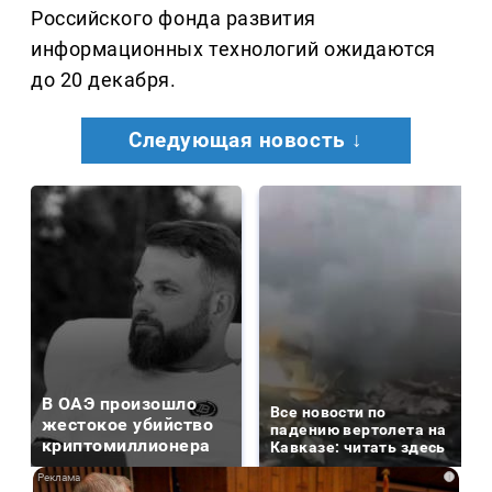
Российского фонда развития
информационных технологий ожидаются
до 20 декабря.
Следующая новость ↓
В ОАЭ произошло
Все новости по
жестокое убийство
падению вертолета на
криптомиллионера
Кавказе: читать здесь
i