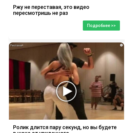
Ржу не переставая, это видео
пересмотришь не раз
Подробнее >>
i
Ролик длится пару секунд, но вы будете