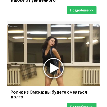
в шоке от увиденного
Подробнее >>
i
Ролик из Омска: вы будете смеяться
долго
Подробнее >>