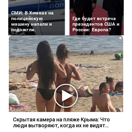
СМИ: В Химках на
полицейскую
Где будет встреча
машину напали и
президентов США и
подожгли.
России: Европа?
i
Скрытая камера на пляже Крыма: Что
люди вытворяют, когда их не видят...