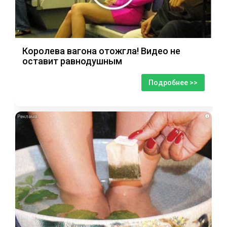
Королева вагона отожгла! Видео не
оставит равнодушным
Подробнее >>
i