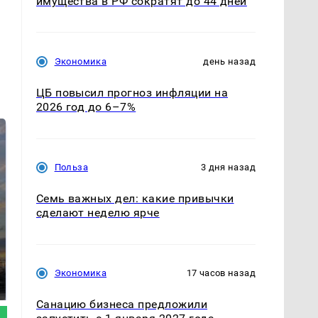
имущества в РФ сократят до 44 дней
Экономика
день назад
ЦБ повысил прогноз инфляции на
2026 год до 6–7%
Польза
3 дня назад
Семь важных дел: какие привычки
сделают неделю ярче
СМИ: В Химках на
полицейскую
Где будет встреча
машину напали и
президентов США и
Экономика
17 часов назад
подожгли.
России: Европа?
Санацию бизнеса предложили