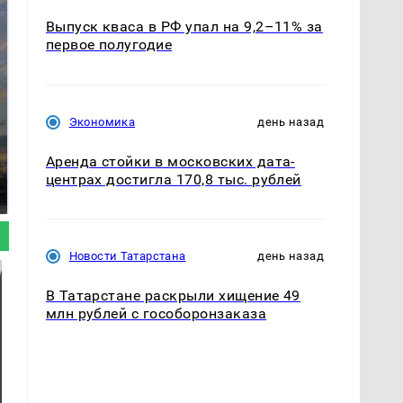
Выпуск кваса в РФ упал на 9,2–11% за
первое полугодие
Экономика
день назад
СМИ: В Химках на
Аренда стойки в московских дата-
полицейскую
Где будет встреча
машину напали и
президентов США и
центрах достигла 170,8 тыс. рублей
подожгли.
России: Европа?
Новости Татарстана
день назад
В Татарстане раскрыли хищение 49
млн рублей с гособоронзаказа