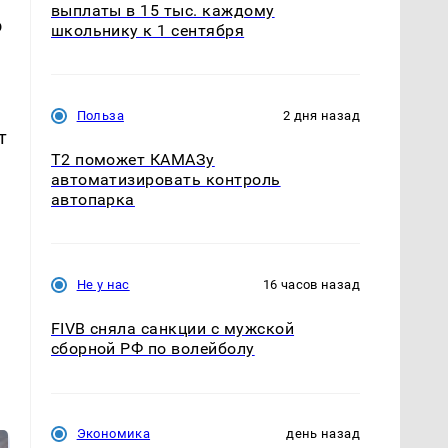
выплаты в 15 тыс. каждому
о
школьнику к 1 сентября
,
Польза
2 дня назад
т
T2 поможет КАМАЗу
автоматизировать контроль
автопарка
Не у нас
16 часов назад
FIVB сняла санкции с мужской
сборной РФ по волейболу
Экономика
день назад