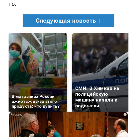
то.
Следующая новость ↓
СМИ: В Химках на
полицейскую
В магазинах России
машину напали и
ажиотаж из-за этого
подожгли.
продукта: что купить?
i