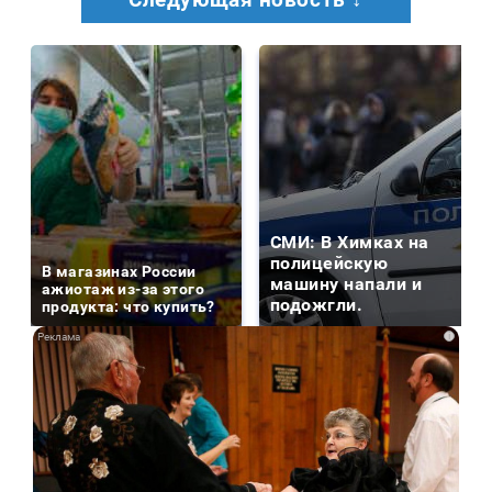
Следующая новость ↓
СМИ: В Химках на
полицейскую
В магазинах России
машину напали и
ажиотаж из-за этого
подожгли.
продукта: что купить?
i