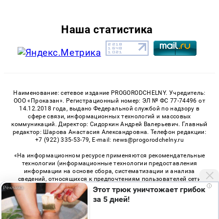
Наша статистика
Наименование: сетевое издание PROGORODCHELNY. Учредитель:
ООО «Проказан». Регистрационный номер: ЭЛ № ФС 77-74496 от
14.12.2018 года, выдано Федеральной службой по надзору в
сфере связи, информационных технологий и массовых
коммуникаций. Директор: Сидоркин Андрей Валерьевич. Главный
редактор: Шарова Анастасия Александровна. Телефон редакции:
+7 (922) 335-53-79, E-mail: news@progorodchelny.ru
«На информационном ресурсе применяются рекомендательные
технологии (информационные технологии предоставления
информации на основе сбора, систематизации и анализа
сведений, относящихся к предпочтениям пользователей сети
i
«Интернет», находящихся на территории Российской
Этот трюк уничтожает грибок
Федерации)». Правила применения рекомендательных
за 5 дней!
технологий в виджетах рекламно-обменной сети
«СМИ2» (PDF)
,
«Sparrow» (PDF)