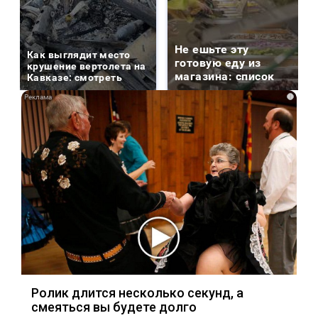
Не ешьте эту
Как выглядит место
готовую еду из
крушение вертолета на
магазина: список
Кавказе: смотреть
i
Ролик длится несколько секунд, а
смеяться вы будете долго