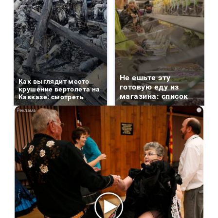
Не ешьте эту
Как выглядит место
готовую еду из
крушение вертолета на
магазина: список
Кавказе: смотреть
i