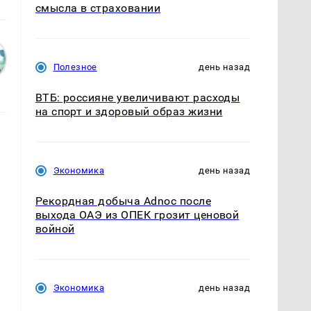
смысла в страховании
Полезное
день назад
ВТБ: россияне увеличивают расходы
на спорт и здоровый образ жизни
Экономика
день назад
Рекордная добыча Adnoc после
выхода ОАЭ из ОПЕК грозит ценовой
войной
Экономика
день назад