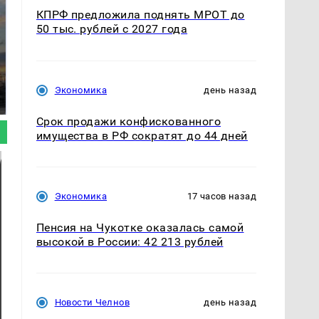
КПРФ предложила поднять МРОТ до
50 тыс. рублей с 2027 года
СМИ: В Химках на
полицейскую
В магазинах России
машину напали и
Экономика
день назад
ажиотаж из-за этого
подожгли.
продукта: что купить?
Срок продажи конфискованного
имущества в РФ сократят до 44 дней
Экономика
17 часов назад
Пенсия на Чукотке оказалась самой
высокой в России: 42 213 рублей
Новости Челнов
день назад