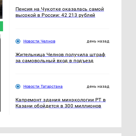
полицейскую
В магазинах России
машину напали и
ажиотаж из-за этого
Пенсия на Чукотке оказалась самой
подожгли.
продукта: что купить?
высокой в России: 42 213 рублей
Новости Челнов
день назад
Жительница Челнов получила штраф
за самовольный вход в подъезд
Новости Татарстана
день назад
Капремонт здания минэкологии РТ в
Казани обойдется в 300 миллионов