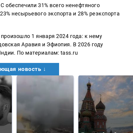
КС обеспечили 31% всего ненефтяного
 23% несырьевого экспорта и 28% реэкспорта
роизошло 1 января 2024 года: к нему
довская Аравия и Эфиопия. В 2026 году
дии. По материалам: tass.ru
ющая новость ↓