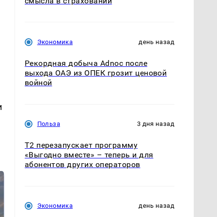
смысла в страховании
Экономика
день назад
Рекордная добыча Adnoc после
выхода ОАЭ из ОПЕК грозит ценовой
войной
и
Польза
3 дня назад
Т2 перезапускает программу
«Выгодно вместе» – теперь и для
абонентов других операторов
Экономика
день назад