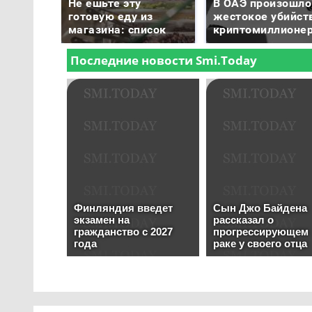
Не ешьте эту
В ОАЭ произошло
готовую еду из
жестокое убийст
магазина: список
криптомиллионе