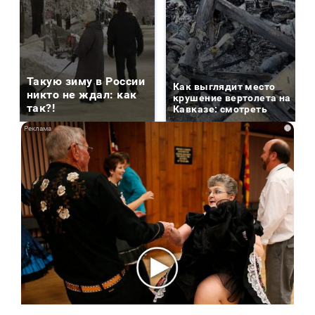
Такую зиму в России
Как выглядит место
никто не ждал: как
крушение вертолета на
так?!
Кавказе: смотреть
i