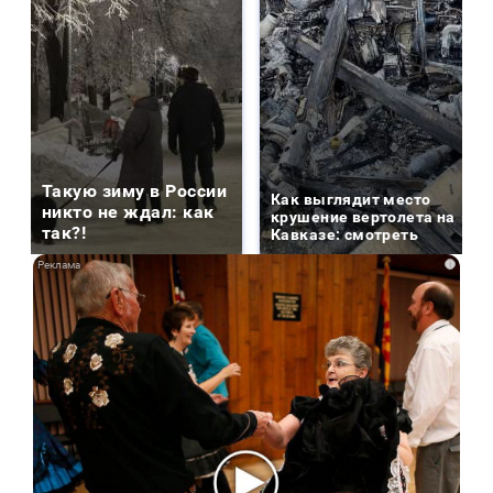
Такую зиму в России
Как выглядит место
никто не ждал: как
крушение вертолета на
так?!
Кавказе: смотреть
i