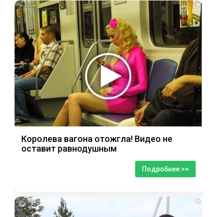
i
Королева вагона отожгла! Видео не
оставит равнодушным
Подробнее >>
i