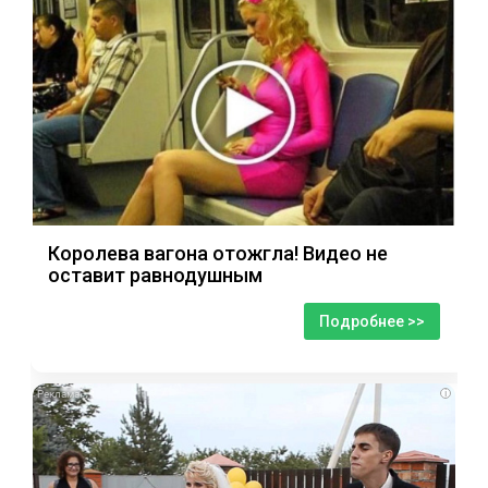
Королева вагона отожгла! Видео не
оставит равнодушным
Подробнее >>
i