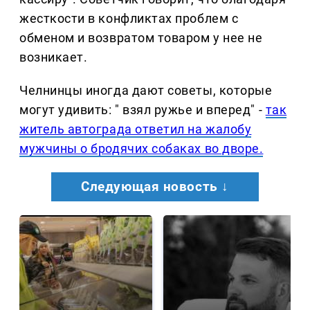
жесткости в конфликтах проблем с
обменом и возвратом товаром у нее не
возникает.
Челнинцы иногда дают советы, которые
могут удивить: " взял ружье и вперед" -
так
житель автограда ответил на жалобу
мужчины о бродячих собаках во дворе.
Следующая новость ↓