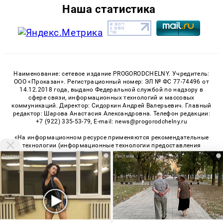
Наша статистика
Наименование: сетевое издание PROGORODCHELNY. Учредитель:
ООО «Проказан». Регистрационный номер: ЭЛ № ФС 77-74496 от
14.12.2018 года, выдано Федеральной службой по надзору в
сфере связи, информационных технологий и массовых
коммуникаций. Директор: Сидоркин Андрей Валерьевич. Главный
редактор: Шарова Анастасия Александровна. Телефон редакции:
+7 (922) 335-53-79, E-mail: news@progorodchelny.ru
«На информационном ресурсе применяются рекомендательные
технологии (информационные технологии предоставления
информации на основе сбора, систематизации и анализа
i
i
сведений, относящихся к предпочтениям пользователей сети
«Интернет», находящихся на территории Российской
Федерации)». Правила применения рекомендательных
технологий в виджетах рекламно-обменной сети
«СМИ2» (PDF)
,
«Sparrow» (PDF)
Мы используем cookie. Во время посещения сайта