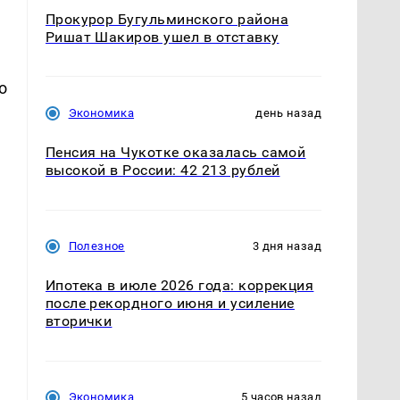
Прокурор Бугульминского района
Ришат Шакиров ушел в отставку
о
Экономика
день назад
Пенсия на Чукотке оказалась самой
высокой в России: 42 213 рублей
Полезное
3 дня назад
Ипотека в июле 2026 года: коррекция
после рекордного июня и усиление
м
вторички
т
Экономика
5 часов назад