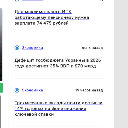
Для максимального ИПК
работающему пенсионеру нужна
зарплата 74 475 рублей
Экономика
день назад
СМИ: В Химках на
Дефицит госбюджета Украины в 2026
полицейскую
году достигнет 35% ВВП и $70 млрд
В магазинах России
машину напали и
ажиотаж из-за этого
подожгли.
продукта: что купить?
Экономика
19 часов назад
Трехмесячные вклады почти достигли
14% годовых на фоне снижения
ключевой ставки