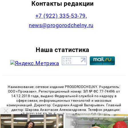
Контакты редакции
+7 (922) 335-53-79,
news@progorodchelny.ru
Наша статистика
Наименование: сетевое издание PROGORODCHELNY. Учредитель:
ООО «Проказан». Регистрационный номер: ЭЛ № ФС 77-74496 от
14.12.2018 года, выдано Федеральной службой по надзору в
сфере связи, информационных технологий и массовых
коммуникаций. Директор: Сидоркин Андрей Валерьевич. Главный
редактор: Шарова Анастасия Александровна. Телефон редакции:
+7 (922) 335-53-79, E-mail: news@progorodchelny.ru
i
i
«На информационном ресурсе применяются рекомендательные