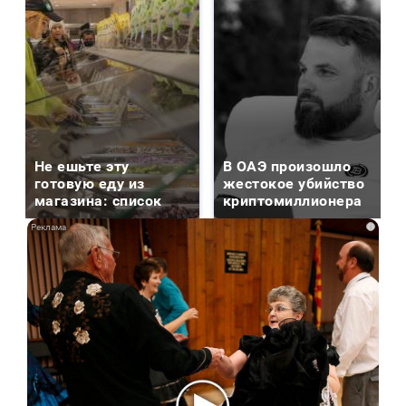
Не ешьте эту
В ОАЭ произошло
готовую еду из
жестокое убийство
магазина: список
криптомиллионера
i