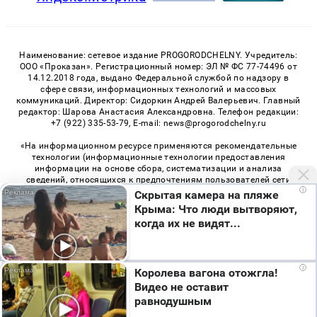
Наименование: сетевое издание PROGORODCHELNY. Учредитель:
ООО «Проказан». Регистрационный номер: ЭЛ № ФС 77-74496 от
14.12.2018 года, выдано Федеральной службой по надзору в
сфере связи, информационных технологий и массовых
коммуникаций. Директор: Сидоркин Андрей Валерьевич. Главный
редактор: Шарова Анастасия Александровна. Телефон редакции:
+7 (922) 335-53-79, E-mail: news@progorodchelny.ru
«На информационном ресурсе применяются рекомендательные
технологии (информационные технологии предоставления
информации на основе сбора, систематизации и анализа
сведений, относящихся к предпочтениям пользователей сети
i
«Интернет», находящихся на территории Российской
Скрытая камера на пляже
Федерации)». Правила применения рекомендательных
Крыма: Что люди вытворяют,
технологий в виджетах рекламно-обменной сети
«СМИ2» (PDF)
,
когда их не видят...
«Sparrow» (PDF)
Мы используем cookie. Во время посещения сайта
i
Королева вагона отожгла!
© 2026 «PROGorodChelny» | Все права защищены
вы соглашаетесь с тем, что мы обрабатываем
Видео не оставит
ваши персональные данные с использованием
Возрастная категория сайта 16+
равнодушным
метрик Яндекс Метрика, top.mail.ru, LiveInternet.
Политика конфиденциальности