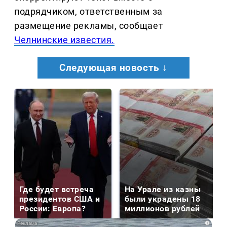
подрядчиком, ответственным за
размещение рекламы, сообщает
Челнинские известия.
Следующая новость ↓
Где будет встреча
На Урале из казны
президентов США и
были украдены 18
России: Европа?
миллионов рублей
i