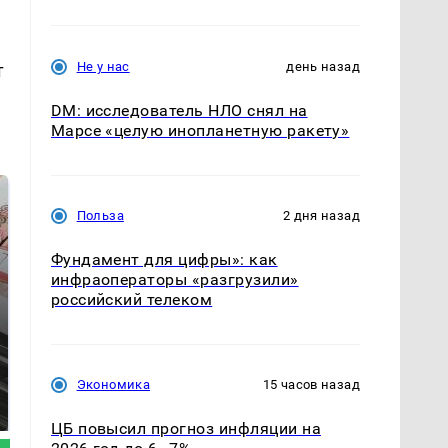
Не у нас
день назад
т
DM: исследователь НЛО снял на
Марсе «целую инопланетную ракету»
Польза
2 дня назад
Фундамент для цифры»: как
инфраоператоры «разгрузили»
российский телеком
Не ешьте эту
Как выглядит место
Экономика
15 часов назад
готовую еду из
крушение вертолета на
магазина: список
Кавказе: смотреть
ЦБ повысил прогноз инфляции на