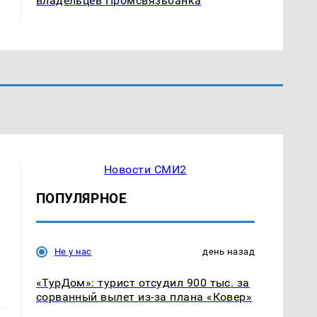
владельцев Промсвязьбанка
Новости СМИ2
ПОПУЛЯРНОЕ
Не у нас
день назад
«ТурДом»: турист отсудил 900 тыс. за
сорванный вылет из-за плана «Ковер»