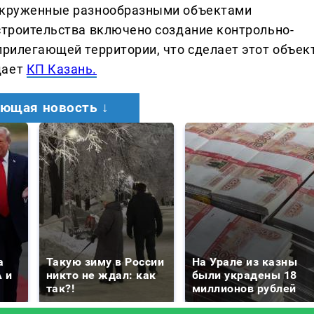
 окруженные разнообразными объектами
 строительства включено создание контрольно-
прилегающей территории, что сделает этот объек
щает
КП Казань.
ющая новость ↓
а
Такую зиму в России
На Урале из казны
 и
никто не ждал: как
были украдены 18
так?!
миллионов рублей