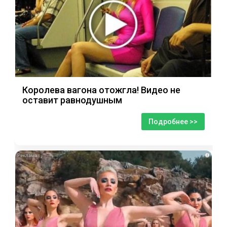
Королева вагона отожгла! Видео не
оставит равнодушным
Подробнее >>
i