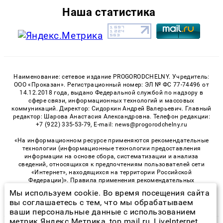
Наша статистика
Наименование: сетевое издание PROGORODCHELNY. Учредитель:
ООО «Проказан». Регистрационный номер: ЭЛ № ФС 77-74496 от
14.12.2018 года, выдано Федеральной службой по надзору в
сфере связи, информационных технологий и массовых
коммуникаций. Директор: Сидоркин Андрей Валерьевич. Главный
редактор: Шарова Анастасия Александровна. Телефон редакции:
+7 (922) 335-53-79, E-mail: news@progorodchelny.ru
«На информационном ресурсе применяются рекомендательные
технологии (информационные технологии предоставления
информации на основе сбора, систематизации и анализа
сведений, относящихся к предпочтениям пользователей сети
«Интернет», находящихся на территории Российской
Федерации)». Правила применения рекомендательных
технологий в виджетах рекламно-обменной сети
«СМИ2» (PDF)
,
Мы используем cookie. Во время посещения сайта
«Sparrow» (PDF)
вы соглашаетесь с тем, что мы обрабатываем
ваши персональные данные с использованием
метрик Яндекс Метрика, top.mail.ru, LiveInternet.