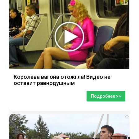
Королева вагона отожгла! Видео не
оставит равнодушным
Подробнее >>
i