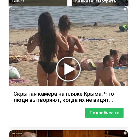
так?!
Кавказе: смотреть
i
Скрытая камера на пляже Крыма: Что
люди вытворяют, когда их не видят...
Подробнее >>
i