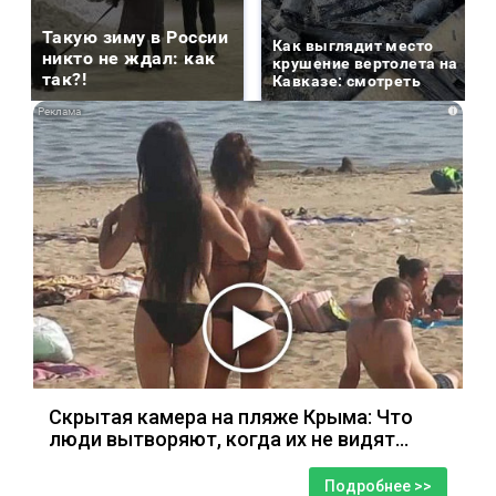
Такую зиму в России
Как выглядит место
никто не ждал: как
крушение вертолета на
так?!
Кавказе: смотреть
i
Скрытая камера на пляже Крыма: Что
люди вытворяют, когда их не видят...
Подробнее >>