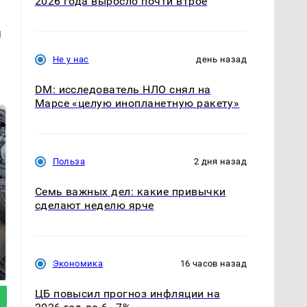
2026 года выросло почти втрое
я
Не у нас
день назад
DM: исследователь НЛО снял на
Марсе «целую инопланетную ракету»
Польза
2 дня назад
Семь важных дел: какие привычки
сделают неделю ярче
Не ешьте эту
В ОАЭ произошло
готовую еду из
жестокое убийство
Экономика
16 часов назад
магазина: список
криптомиллионера
ЦБ повысил прогноз инфляции на