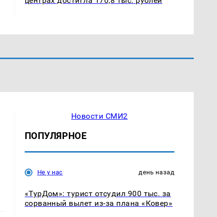
центрах достигла 170,8 тыс. рублей
Новости СМИ2
ПОПУЛЯРНОЕ
Не у нас
день назад
«ТурДом»: турист отсудил 900 тыс. за
сорванный вылет из-за плана «Ковер»