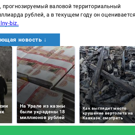
й, прогнозируемый валовой территориальный
иллиарда рублей, а в текущем году он оцениваетс
lny-biz.
ющая новость ↓
сии
На Урале из казны
Как выглядит место
ак
были украдены 18
крушение вертолета на
миллионов рублей
Кавказе: смотреть