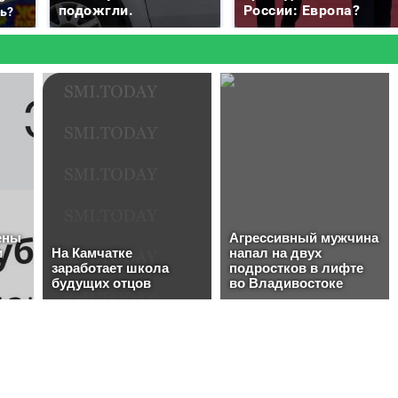
подожгли.
России: Европа?
ть?