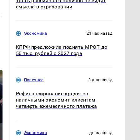
Треть россиян без полисов не видят
смысла в страховании
а
Экономика
21 час назад
КПРФ предложила поднять МРОТ до
50 тыс. рублей с 2027 года
Полезное
3 дня назад
Рефинансирование кредитов
наличными экономит клиентам
четверть ежемесячного платежа
Такую зиму в России
Экономика
день назад
Как выглядит место
никто не ждал: как
крушение вертолета на