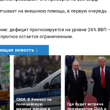
итывает на внешнюю помощь, в первую очередь
ние: дефицит прогнозируется на уровне 26% ВВП 
 прогноз остается ограниченным.
ющая новость ↓
СМИ: В Химках на
полицейскую
Где будет встреча
машину напали и
президентов США и
о