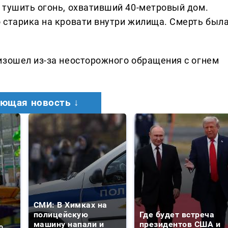
 тушить огонь, охвативший 40-метровый дом.
 старика на кровати внутри жилища. Смерть был
изошел из-за неосторожного обращения с огнем
ющая новость ↓
СМИ: В Химках на
полицейскую
Где будет встреча
машину напали и
президентов США и
о