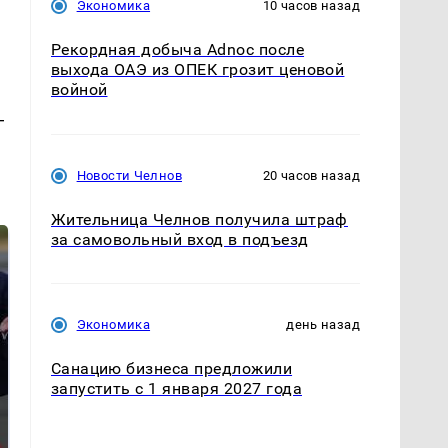
Экономика
10 часов назад
Рекордная добыча Adnoc после
выхода ОАЭ из ОПЕК грозит ценовой
войной
—
Новости Челнов
20 часов назад
Жительница Челнов получила штраф
за самовольный вход в подъезд
Экономика
день назад
Санацию бизнеса предложили
запустить с 1 января 2027 года
Такую зиму в России
Как выглядит место
никто не ждал: как
крушение вертолета на