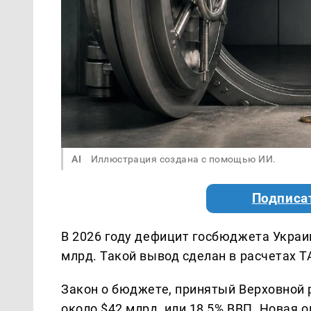
AI
Иллюстрация создана с помощью ИИ.
Подписа
В 2026 году дефицит госбюджета Украи
млрд. Такой вывод сделан в расчетах 
Закон о бюджете, принятый Верховной 
около $42 млрд, или 18,5% ВВП. Новая 