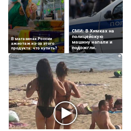
СМИ: В Химках на
полицейскую
В магазинах России
машину напали и
ажиотаж из-за этого
подожгли.
продукта: что купить?
i