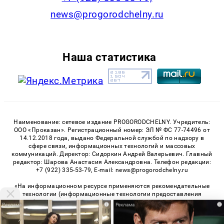
news@progorodchelny.ru
Наша статистика
Наименование: сетевое издание PROGORODCHELNY. Учредитель:
ООО «Проказан». Регистрационный номер: ЭЛ № ФС 77-74496 от
14.12.2018 года, выдано Федеральной службой по надзору в
сфере связи, информационных технологий и массовых
коммуникаций. Директор: Сидоркин Андрей Валерьевич. Главный
редактор: Шарова Анастасия Александровна. Телефон редакции:
+7 (922) 335-53-79, E-mail: news@progorodchelny.ru
«На информационном ресурсе применяются рекомендательные
технологии (информационные технологии предоставления
информации на основе сбора, систематизации и анализа
i
i
сведений, относящихся к предпочтениям пользователей сети
«Интернет», находящихся на территории Российской