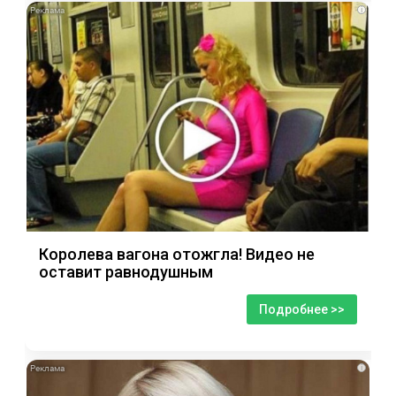
i
Королева вагона отожгла! Видео не
оставит равнодушным
Подробнее >>
i