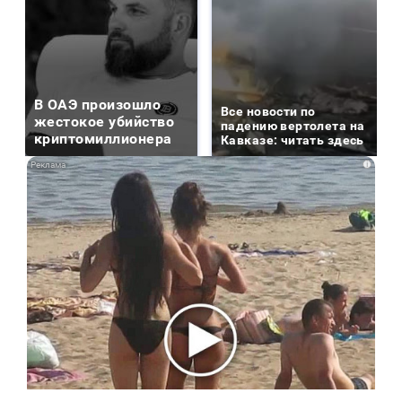
В ОАЭ произошло
Все новости по
жестокое убийство
падению вертолета на
криптомиллионера
Кавказе: читать здесь
i