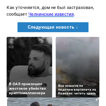
Как уточняется, дом не был застрахован,
сообщает
Челнинские известия
.
Следующая новость ↓
В ОАЭ произошло
Все новости по
жестокое убийство
падению вертолета на
криптомиллионера
Кавказе: читать здесь
i