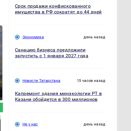
Срок продажи конфискованного
имущества в РФ сократят до 44 дней
Экономика
день назад
Санацию бизнеса предложили
запустить с 1 января 2027 года
СМИ: В Химках на
Новости Татарстана
15 часов назад
полицейскую
В магазинах России
машину напали и
ажиотаж из-за этого
Капремонт здания минэкологии РТ в
подожгли.
продукта: что купить?
Казани обойдется в 300 миллионов
Не у нас
день назад