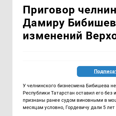
Приговор челни
Дамиру Бибишев
изменений Верх
Подписа
У челнинского бизнесмена Бибишева не
Республики Татарстан оставил его без
признаны ранее судом виновными в мош
месяцам условно, Гордевичу дали 5 ле