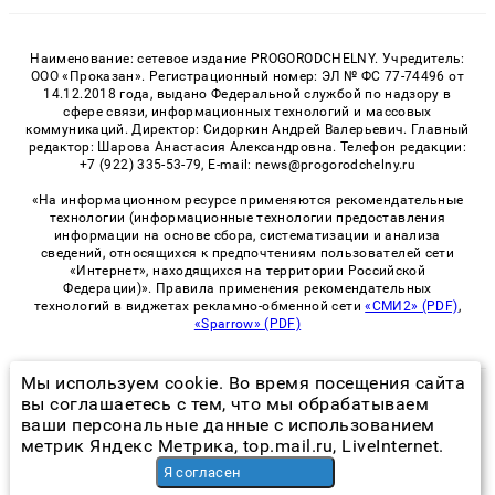
Наименование: сетевое издание PROGORODCHELNY. Учредитель:
ООО «Проказан». Регистрационный номер: ЭЛ № ФС 77-74496 от
14.12.2018 года, выдано Федеральной службой по надзору в
сфере связи, информационных технологий и массовых
коммуникаций. Директор: Сидоркин Андрей Валерьевич. Главный
редактор: Шарова Анастасия Александровна. Телефон редакции:
+7 (922) 335-53-79, E-mail: news@progorodchelny.ru
«На информационном ресурсе применяются рекомендательные
технологии (информационные технологии предоставления
информации на основе сбора, систематизации и анализа
сведений, относящихся к предпочтениям пользователей сети
«Интернет», находящихся на территории Российской
Федерации)». Правила применения рекомендательных
технологий в виджетах рекламно-обменной сети
«СМИ2» (PDF)
,
«Sparrow» (PDF)
Мы используем cookie. Во время посещения сайта
© 2026 «PROGorodChelny» | Все права защищены
вы соглашаетесь с тем, что мы обрабатываем
ваши персональные данные с использованием
Возрастная категория сайта 16+
метрик Яндекс Метрика, top.mail.ru, LiveInternet.
Политика конфиденциальности
Я согласен