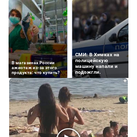
СМИ: В Химках на
полицейскую
В магазинах России
машину напали и
ажиотаж из-за этого
подожгли.
продукта: что купить?
i