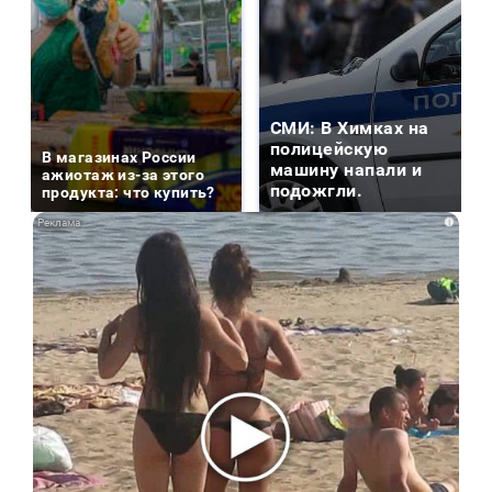
СМИ: В Химках на
полицейскую
В магазинах России
машину напали и
ажиотаж из-за этого
подожгли.
продукта: что купить?
i