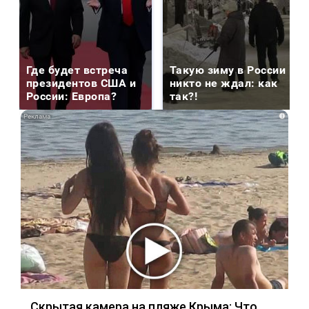
Где будет встреча
Такую зиму в России
президентов США и
никто не ждал: как
России: Европа?
так?!
i
Скрытая камера на пляже Крыма: Что