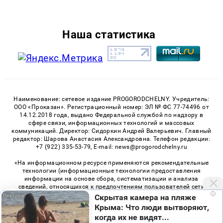
Наша статистика
Наименование: сетевое издание PROGORODCHELNY. Учредитель:
ООО «Проказан». Регистрационный номер: ЭЛ № ФС 77-74496 от
14.12.2018 года, выдано Федеральной службой по надзору в
сфере связи, информационных технологий и массовых
коммуникаций. Директор: Сидоркин Андрей Валерьевич. Главный
редактор: Шарова Анастасия Александровна. Телефон редакции:
+7 (922) 335-53-79, E-mail: news@progorodchelny.ru
«На информационном ресурсе применяются рекомендательные
технологии (информационные технологии предоставления
информации на основе сбора, систематизации и анализа
сведений, относящихся к предпочтениям пользователей сети
i
«Интернет», находящихся на территории Российской
Скрытая камера на пляже
Федерации)». Правила применения рекомендательных
Крыма: Что люди вытворяют,
технологий в виджетах рекламно-обменной сети
«СМИ2» (PDF)
,
когда их не видят...
«Sparrow» (PDF)