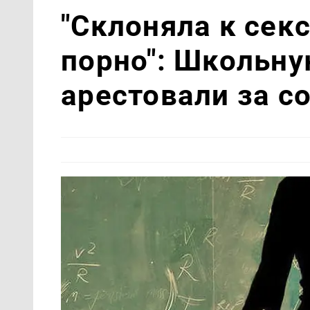
"Склоняла к сек
порно": Школьну
арестовали за с