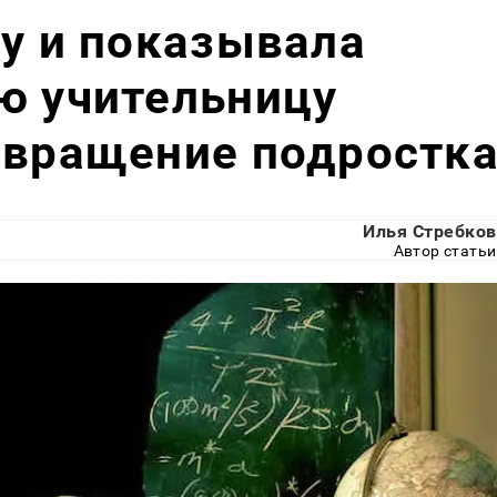
су и показывала
ю учительницу
овращение подростк
Илья Стребков
Автор статьи