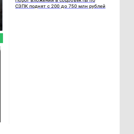
Порог вложений в соцобъекты по
СЗПК поднят с 200 до 750 млн рублей
Таких событий не
В магазинах России
было с 1945: чего
ажиотаж из-за этого
ждать всем нам?
продукта: что купить?