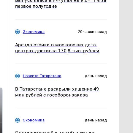
Выпуск кваса в РФ упал на 9,2–11% за
первое полугодие
Экономика
20 часов назад
Аренда стойки в московских дата-
центрах достигла 170,8 тыс. рублей
Новости Татарстана
день назад
В Татарстане раскрыли хищение 49
млн рублей с гособоронзаказа
Экономика
день назад