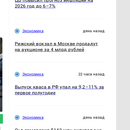
ЦБ повысил прогноз инфляции на
2026 год до 6–7%
Экономика
день назад
Рижский вокзал в Москве продадут
на аукционе за 4 млрд рублей
Экономика
22 часа назад
Выпуск кваса в РФ упал на 9,2–11% за
первое полугодие
Где будет встреча
На Урале из казны
президентов США и
были украдены 18
России: Европа?
миллионов рублей
Экономика
день назад