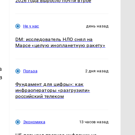
2026 года выросло почти втрое
Не у нас
день назад
DM: исследователь НЛО снял на
Марсе «целую инопланетную ракету»
а
Польза
2 дня назад
в
Фундамент для цифры»: как
инфраоператоры «разгрузили»
российский телеком
Экономика
13 часов назад