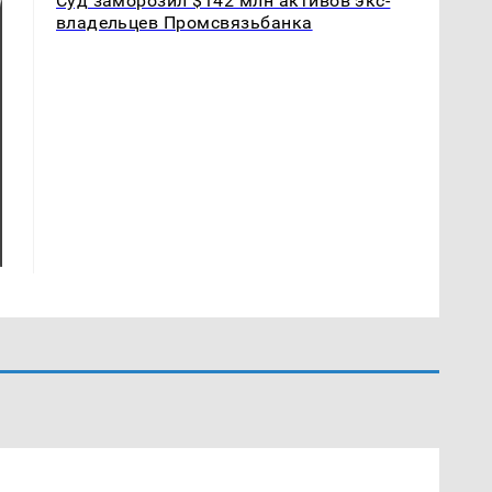
Суд заморозил $142 млн активов экс-
владельцев Промсвязьбанка